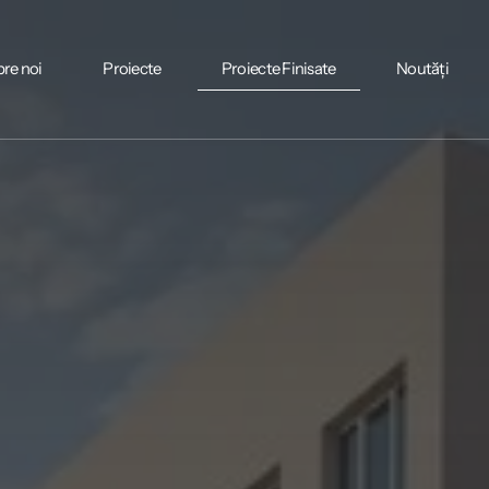
re noi
Proiecte
Proiecte Finisate
Noutăți