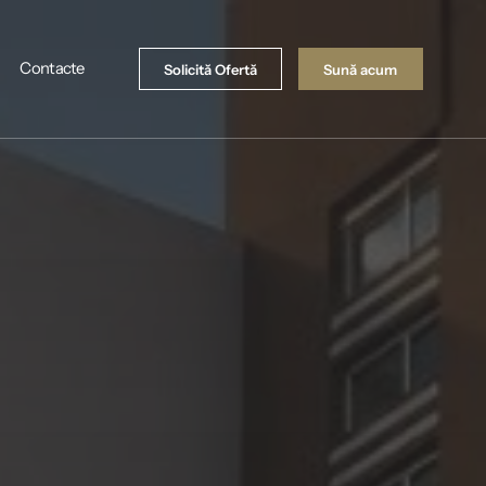
Contacte
Solicită Ofertă
Sună acum